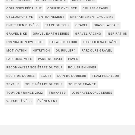
COULISSES PÉDALEUR
COURSE CYCLISTE
COURSE GRAVEL
CYCLOSPORTIVE
ENTRAINEMENT
ENTRAÎNEMENT CYCLISME
ENTRETIEN DU VÉLO
ETAPE DU TOUR
GRAVEL
GRAVEL AFFAIR
GRAVEL BIKE
GRAVEL EARTH SERIES
GRAVEL RACING
INSPIRATION
INSPIRATION CYCLISTE
L'ÉTAPE DU TOUR
LUBRIFIER SA CHAÎNE
MOTIVATION
NUTRITION
OÙ ROULER ?
PARCOURS GRAVEL
PARCOURS VÉLO
PARIS ROUBAIX
PAVÉS
RECONNAISSANCE ÉTAPE DU TOUR
ROULER EN HIVER
RÉCIT DE COURSE
SCOTT
SOIN DU COUREUR
TEAM PÉDALEUR
TEXTILE
TOUR & ÉTAPE DU TOUR
TOUR DE FRANCE
TOUR DE FRANCE 2022
TRAKA360
UCIGRAVELWORLDSERIES
VOYAGE À VÉLO
ÉVÈNEMENT