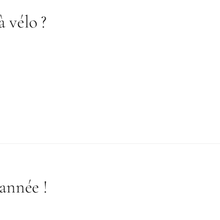
 vélo ?
’année !