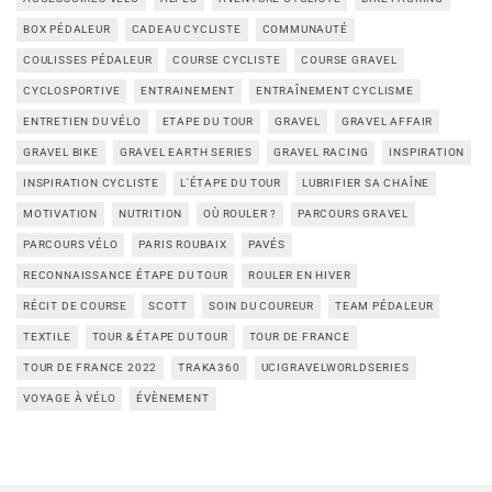
BOX PÉDALEUR
CADEAU CYCLISTE
COMMUNAUTÉ
COULISSES PÉDALEUR
COURSE CYCLISTE
COURSE GRAVEL
CYCLOSPORTIVE
ENTRAINEMENT
ENTRAÎNEMENT CYCLISME
ENTRETIEN DU VÉLO
ETAPE DU TOUR
GRAVEL
GRAVEL AFFAIR
GRAVEL BIKE
GRAVEL EARTH SERIES
GRAVEL RACING
INSPIRATION
INSPIRATION CYCLISTE
L'ÉTAPE DU TOUR
LUBRIFIER SA CHAÎNE
MOTIVATION
NUTRITION
OÙ ROULER ?
PARCOURS GRAVEL
PARCOURS VÉLO
PARIS ROUBAIX
PAVÉS
RECONNAISSANCE ÉTAPE DU TOUR
ROULER EN HIVER
RÉCIT DE COURSE
SCOTT
SOIN DU COUREUR
TEAM PÉDALEUR
TEXTILE
TOUR & ÉTAPE DU TOUR
TOUR DE FRANCE
TOUR DE FRANCE 2022
TRAKA360
UCIGRAVELWORLDSERIES
VOYAGE À VÉLO
ÉVÈNEMENT