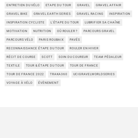
ENTRETIEN DU VÉLO
ETAPE DU TOUR
GRAVEL
GRAVEL AFFAIR
GRAVEL BIKE
GRAVEL EARTH SERIES
GRAVEL RACING
INSPIRATION
INSPIRATION CYCLISTE
L'ÉTAPE DU TOUR
LUBRIFIER SA CHAÎNE
MOTIVATION
NUTRITION
OÙ ROULER ?
PARCOURS GRAVEL
PARCOURS VÉLO
PARIS ROUBAIX
PAVÉS
RECONNAISSANCE ÉTAPE DU TOUR
ROULER EN HIVER
RÉCIT DE COURSE
SCOTT
SOIN DU COUREUR
TEAM PÉDALEUR
TEXTILE
TOUR & ÉTAPE DU TOUR
TOUR DE FRANCE
TOUR DE FRANCE 2022
TRAKA360
UCIGRAVELWORLDSERIES
VOYAGE À VÉLO
ÉVÈNEMENT