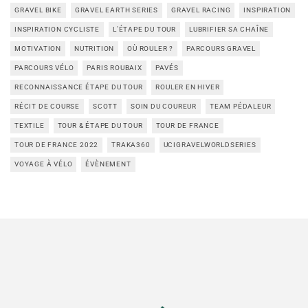
GRAVEL BIKE
GRAVEL EARTH SERIES
GRAVEL RACING
INSPIRATION
INSPIRATION CYCLISTE
L'ÉTAPE DU TOUR
LUBRIFIER SA CHAÎNE
MOTIVATION
NUTRITION
OÙ ROULER ?
PARCOURS GRAVEL
PARCOURS VÉLO
PARIS ROUBAIX
PAVÉS
RECONNAISSANCE ÉTAPE DU TOUR
ROULER EN HIVER
RÉCIT DE COURSE
SCOTT
SOIN DU COUREUR
TEAM PÉDALEUR
TEXTILE
TOUR & ÉTAPE DU TOUR
TOUR DE FRANCE
TOUR DE FRANCE 2022
TRAKA360
UCIGRAVELWORLDSERIES
VOYAGE À VÉLO
ÉVÈNEMENT