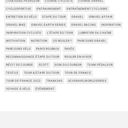
COULISSES PÉDALEUR
COURSE CYCLISTE
COURSE GRAVEL
CYCLOSPORTIVE
ENTRAINEMENT
ENTRAÎNEMENT CYCLISME
ENTRETIEN DU VÉLO
ETAPE DU TOUR
GRAVEL
GRAVEL AFFAIR
GRAVEL BIKE
GRAVEL EARTH SERIES
GRAVEL RACING
INSPIRATION
INSPIRATION CYCLISTE
L'ÉTAPE DU TOUR
LUBRIFIER SA CHAÎNE
MOTIVATION
NUTRITION
OÙ ROULER ?
PARCOURS GRAVEL
PARCOURS VÉLO
PARIS ROUBAIX
PAVÉS
RECONNAISSANCE ÉTAPE DU TOUR
ROULER EN HIVER
RÉCIT DE COURSE
SCOTT
SOIN DU COUREUR
TEAM PÉDALEUR
TEXTILE
TOUR & ÉTAPE DU TOUR
TOUR DE FRANCE
TOUR DE FRANCE 2022
TRAKA360
UCIGRAVELWORLDSERIES
VOYAGE À VÉLO
ÉVÈNEMENT