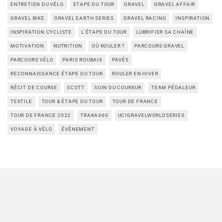
ENTRETIEN DU VÉLO
ETAPE DU TOUR
GRAVEL
GRAVEL AFFAIR
GRAVEL BIKE
GRAVEL EARTH SERIES
GRAVEL RACING
INSPIRATION
INSPIRATION CYCLISTE
L'ÉTAPE DU TOUR
LUBRIFIER SA CHAÎNE
MOTIVATION
NUTRITION
OÙ ROULER ?
PARCOURS GRAVEL
PARCOURS VÉLO
PARIS ROUBAIX
PAVÉS
RECONNAISSANCE ÉTAPE DU TOUR
ROULER EN HIVER
RÉCIT DE COURSE
SCOTT
SOIN DU COUREUR
TEAM PÉDALEUR
TEXTILE
TOUR & ÉTAPE DU TOUR
TOUR DE FRANCE
TOUR DE FRANCE 2022
TRAKA360
UCIGRAVELWORLDSERIES
VOYAGE À VÉLO
ÉVÈNEMENT