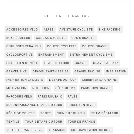
RECHERCHE PAR TAG
ACCESSOIRES VÉLO
ALPES
AVENTURE CYCLISTE
BIKE PACKING
BOX PÉDALEUR
CADEAU CYCLISTE
COMMUNAUTÉ
COULISSES PÉDALEUR
COURSE CYCLISTE
COURSE GRAVEL
CYCLOSPORTIVE
ENTRAINEMENT
ENTRAÎNEMENT CYCLISME
ENTRETIEN DU VÉLO
ETAPE DU TOUR
GRAVEL
GRAVEL AFFAIR
GRAVEL BIKE
GRAVEL EARTH SERIES
GRAVEL RACING
INSPIRATION
INSPIRATION CYCLISTE
L'ÉTAPE DU TOUR
LUBRIFIER SA CHAÎNE
MOTIVATION
NUTRITION
OÙ ROULER ?
PARCOURS GRAVEL
PARCOURS VÉLO
PARIS ROUBAIX
PAVÉS
RECONNAISSANCE ÉTAPE DU TOUR
ROULER EN HIVER
RÉCIT DE COURSE
SCOTT
SOIN DU COUREUR
TEAM PÉDALEUR
TEXTILE
TOUR & ÉTAPE DU TOUR
TOUR DE FRANCE
TOUR DE FRANCE 2022
TRAKA360
UCIGRAVELWORLDSERIES