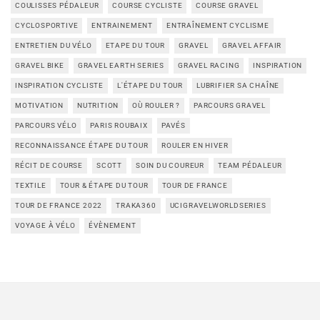
COULISSES PÉDALEUR
COURSE CYCLISTE
COURSE GRAVEL
CYCLOSPORTIVE
ENTRAINEMENT
ENTRAÎNEMENT CYCLISME
ENTRETIEN DU VÉLO
ETAPE DU TOUR
GRAVEL
GRAVEL AFFAIR
GRAVEL BIKE
GRAVEL EARTH SERIES
GRAVEL RACING
INSPIRATION
INSPIRATION CYCLISTE
L'ÉTAPE DU TOUR
LUBRIFIER SA CHAÎNE
MOTIVATION
NUTRITION
OÙ ROULER ?
PARCOURS GRAVEL
PARCOURS VÉLO
PARIS ROUBAIX
PAVÉS
RECONNAISSANCE ÉTAPE DU TOUR
ROULER EN HIVER
RÉCIT DE COURSE
SCOTT
SOIN DU COUREUR
TEAM PÉDALEUR
TEXTILE
TOUR & ÉTAPE DU TOUR
TOUR DE FRANCE
TOUR DE FRANCE 2022
TRAKA360
UCIGRAVELWORLDSERIES
VOYAGE À VÉLO
ÉVÈNEMENT