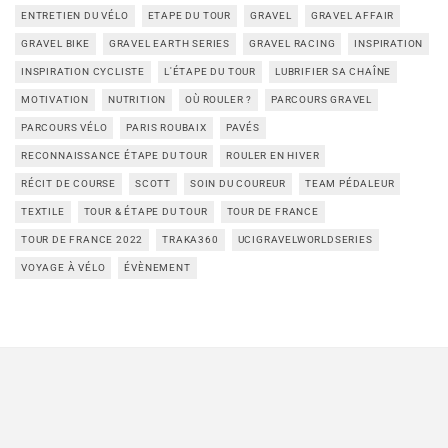
ENTRETIEN DU VÉLO
ETAPE DU TOUR
GRAVEL
GRAVEL AFFAIR
GRAVEL BIKE
GRAVEL EARTH SERIES
GRAVEL RACING
INSPIRATION
INSPIRATION CYCLISTE
L'ÉTAPE DU TOUR
LUBRIFIER SA CHAÎNE
MOTIVATION
NUTRITION
OÙ ROULER ?
PARCOURS GRAVEL
PARCOURS VÉLO
PARIS ROUBAIX
PAVÉS
RECONNAISSANCE ÉTAPE DU TOUR
ROULER EN HIVER
RÉCIT DE COURSE
SCOTT
SOIN DU COUREUR
TEAM PÉDALEUR
TEXTILE
TOUR & ÉTAPE DU TOUR
TOUR DE FRANCE
TOUR DE FRANCE 2022
TRAKA360
UCIGRAVELWORLDSERIES
VOYAGE À VÉLO
ÉVÈNEMENT