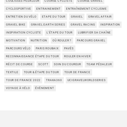
COULISSES PÉDALEUR
COURSE CYCLISTE
COURSE GRAVEL
CYCLOSPORTIVE
ENTRAINEMENT
ENTRAÎNEMENT CYCLISME
ENTRETIEN DU VÉLO
ETAPE DU TOUR
GRAVEL
GRAVEL AFFAIR
GRAVEL BIKE
GRAVEL EARTH SERIES
GRAVEL RACING
INSPIRATION
INSPIRATION CYCLISTE
L'ÉTAPE DU TOUR
LUBRIFIER SA CHAÎNE
MOTIVATION
NUTRITION
OÙ ROULER ?
PARCOURS GRAVEL
PARCOURS VÉLO
PARIS ROUBAIX
PAVÉS
RECONNAISSANCE ÉTAPE DU TOUR
ROULER EN HIVER
RÉCIT DE COURSE
SCOTT
SOIN DU COUREUR
TEAM PÉDALEUR
TEXTILE
TOUR & ÉTAPE DU TOUR
TOUR DE FRANCE
TOUR DE FRANCE 2022
TRAKA360
UCIGRAVELWORLDSERIES
VOYAGE À VÉLO
ÉVÈNEMENT