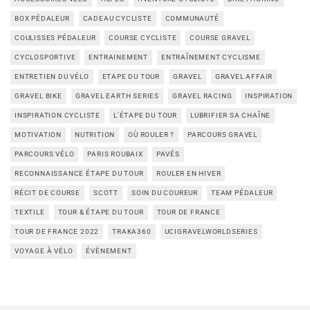
BOX PÉDALEUR
CADEAU CYCLISTE
COMMUNAUTÉ
COULISSES PÉDALEUR
COURSE CYCLISTE
COURSE GRAVEL
CYCLOSPORTIVE
ENTRAINEMENT
ENTRAÎNEMENT CYCLISME
ENTRETIEN DU VÉLO
ETAPE DU TOUR
GRAVEL
GRAVEL AFFAIR
GRAVEL BIKE
GRAVEL EARTH SERIES
GRAVEL RACING
INSPIRATION
INSPIRATION CYCLISTE
L'ÉTAPE DU TOUR
LUBRIFIER SA CHAÎNE
MOTIVATION
NUTRITION
OÙ ROULER ?
PARCOURS GRAVEL
PARCOURS VÉLO
PARIS ROUBAIX
PAVÉS
RECONNAISSANCE ÉTAPE DU TOUR
ROULER EN HIVER
RÉCIT DE COURSE
SCOTT
SOIN DU COUREUR
TEAM PÉDALEUR
TEXTILE
TOUR & ÉTAPE DU TOUR
TOUR DE FRANCE
TOUR DE FRANCE 2022
TRAKA360
UCIGRAVELWORLDSERIES
VOYAGE À VÉLO
ÉVÈNEMENT