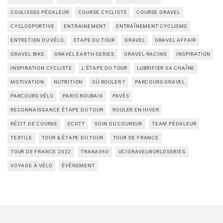
COULISSES PÉDALEUR
COURSE CYCLISTE
COURSE GRAVEL
CYCLOSPORTIVE
ENTRAINEMENT
ENTRAÎNEMENT CYCLISME
ENTRETIEN DU VÉLO
ETAPE DU TOUR
GRAVEL
GRAVEL AFFAIR
GRAVEL BIKE
GRAVEL EARTH SERIES
GRAVEL RACING
INSPIRATION
INSPIRATION CYCLISTE
L'ÉTAPE DU TOUR
LUBRIFIER SA CHAÎNE
MOTIVATION
NUTRITION
OÙ ROULER ?
PARCOURS GRAVEL
PARCOURS VÉLO
PARIS ROUBAIX
PAVÉS
RECONNAISSANCE ÉTAPE DU TOUR
ROULER EN HIVER
RÉCIT DE COURSE
SCOTT
SOIN DU COUREUR
TEAM PÉDALEUR
TEXTILE
TOUR & ÉTAPE DU TOUR
TOUR DE FRANCE
TOUR DE FRANCE 2022
TRAKA360
UCIGRAVELWORLDSERIES
VOYAGE À VÉLO
ÉVÈNEMENT