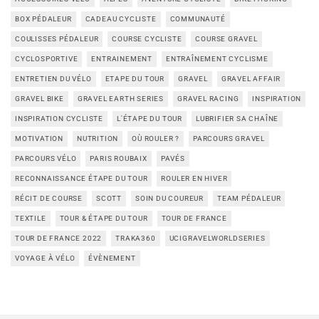
BOX PÉDALEUR
CADEAU CYCLISTE
COMMUNAUTÉ
COULISSES PÉDALEUR
COURSE CYCLISTE
COURSE GRAVEL
CYCLOSPORTIVE
ENTRAINEMENT
ENTRAÎNEMENT CYCLISME
ENTRETIEN DU VÉLO
ETAPE DU TOUR
GRAVEL
GRAVEL AFFAIR
GRAVEL BIKE
GRAVEL EARTH SERIES
GRAVEL RACING
INSPIRATION
INSPIRATION CYCLISTE
L'ÉTAPE DU TOUR
LUBRIFIER SA CHAÎNE
MOTIVATION
NUTRITION
OÙ ROULER ?
PARCOURS GRAVEL
PARCOURS VÉLO
PARIS ROUBAIX
PAVÉS
RECONNAISSANCE ÉTAPE DU TOUR
ROULER EN HIVER
RÉCIT DE COURSE
SCOTT
SOIN DU COUREUR
TEAM PÉDALEUR
TEXTILE
TOUR & ÉTAPE DU TOUR
TOUR DE FRANCE
TOUR DE FRANCE 2022
TRAKA360
UCIGRAVELWORLDSERIES
VOYAGE À VÉLO
ÉVÈNEMENT