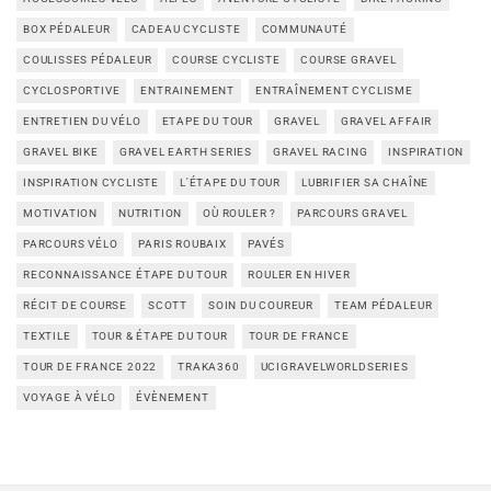
BOX PÉDALEUR
CADEAU CYCLISTE
COMMUNAUTÉ
COULISSES PÉDALEUR
COURSE CYCLISTE
COURSE GRAVEL
CYCLOSPORTIVE
ENTRAINEMENT
ENTRAÎNEMENT CYCLISME
ENTRETIEN DU VÉLO
ETAPE DU TOUR
GRAVEL
GRAVEL AFFAIR
GRAVEL BIKE
GRAVEL EARTH SERIES
GRAVEL RACING
INSPIRATION
INSPIRATION CYCLISTE
L'ÉTAPE DU TOUR
LUBRIFIER SA CHAÎNE
MOTIVATION
NUTRITION
OÙ ROULER ?
PARCOURS GRAVEL
PARCOURS VÉLO
PARIS ROUBAIX
PAVÉS
RECONNAISSANCE ÉTAPE DU TOUR
ROULER EN HIVER
RÉCIT DE COURSE
SCOTT
SOIN DU COUREUR
TEAM PÉDALEUR
TEXTILE
TOUR & ÉTAPE DU TOUR
TOUR DE FRANCE
TOUR DE FRANCE 2022
TRAKA360
UCIGRAVELWORLDSERIES
VOYAGE À VÉLO
ÉVÈNEMENT