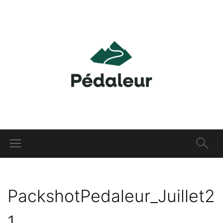
PackshotPedaleur_Juillet2
1