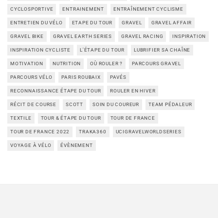
CYCLOSPORTIVE
ENTRAINEMENT
ENTRAÎNEMENT CYCLISME
ENTRETIEN DU VÉLO
ETAPE DU TOUR
GRAVEL
GRAVEL AFFAIR
GRAVEL BIKE
GRAVEL EARTH SERIES
GRAVEL RACING
INSPIRATION
INSPIRATION CYCLISTE
L'ÉTAPE DU TOUR
LUBRIFIER SA CHAÎNE
MOTIVATION
NUTRITION
OÙ ROULER ?
PARCOURS GRAVEL
PARCOURS VÉLO
PARIS ROUBAIX
PAVÉS
RECONNAISSANCE ÉTAPE DU TOUR
ROULER EN HIVER
RÉCIT DE COURSE
SCOTT
SOIN DU COUREUR
TEAM PÉDALEUR
TEXTILE
TOUR & ÉTAPE DU TOUR
TOUR DE FRANCE
TOUR DE FRANCE 2022
TRAKA360
UCIGRAVELWORLDSERIES
VOYAGE À VÉLO
ÉVÈNEMENT