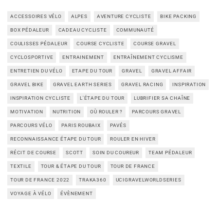
ACCESSOIRES VÉLO
ALPES
AVENTURE CYCLISTE
BIKE PACKING
BOX PÉDALEUR
CADEAU CYCLISTE
COMMUNAUTÉ
COULISSES PÉDALEUR
COURSE CYCLISTE
COURSE GRAVEL
CYCLOSPORTIVE
ENTRAINEMENT
ENTRAÎNEMENT CYCLISME
ENTRETIEN DU VÉLO
ETAPE DU TOUR
GRAVEL
GRAVEL AFFAIR
GRAVEL BIKE
GRAVEL EARTH SERIES
GRAVEL RACING
INSPIRATION
INSPIRATION CYCLISTE
L'ÉTAPE DU TOUR
LUBRIFIER SA CHAÎNE
MOTIVATION
NUTRITION
OÙ ROULER ?
PARCOURS GRAVEL
PARCOURS VÉLO
PARIS ROUBAIX
PAVÉS
RECONNAISSANCE ÉTAPE DU TOUR
ROULER EN HIVER
RÉCIT DE COURSE
SCOTT
SOIN DU COUREUR
TEAM PÉDALEUR
TEXTILE
TOUR & ÉTAPE DU TOUR
TOUR DE FRANCE
TOUR DE FRANCE 2022
TRAKA360
UCIGRAVELWORLDSERIES
VOYAGE À VÉLO
ÉVÈNEMENT