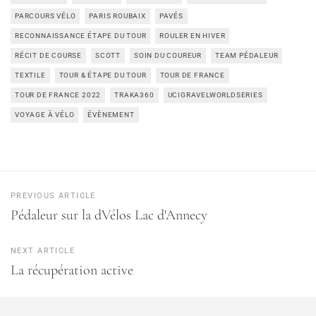
PARCOURS VÉLO
PARIS ROUBAIX
PAVÉS
RECONNAISSANCE ÉTAPE DU TOUR
ROULER EN HIVER
RÉCIT DE COURSE
SCOTT
SOIN DU COUREUR
TEAM PÉDALEUR
TEXTILE
TOUR & ÉTAPE DU TOUR
TOUR DE FRANCE
TOUR DE FRANCE 2022
TRAKA360
UCIGRAVELWORLDSERIES
VOYAGE À VÉLO
ÉVÈNEMENT
PREVIOUS ARTICLE
Pédaleur sur la dVélos Lac d'Annecy
NEXT ARTICLE
La récupération active