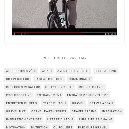
RECHERCHE PAR TAG
ACCESSOIRES VÉLO
ALPES
AVENTURE CYCLISTE
BIKE PACKING
BOX PÉDALEUR
CADEAU CYCLISTE
COMMUNAUTÉ
COULISSES PÉDALEUR
COURSE CYCLISTE
COURSE GRAVEL
CYCLOSPORTIVE
ENTRAINEMENT
ENTRAÎNEMENT CYCLISME
ENTRETIEN DU VÉLO
ETAPE DU TOUR
GRAVEL
GRAVEL AFFAIR
GRAVEL BIKE
GRAVEL EARTH SERIES
GRAVEL RACING
INSPIRATION
INSPIRATION CYCLISTE
L'ÉTAPE DU TOUR
LUBRIFIER SA CHAÎNE
MOTIVATION
NUTRITION
OÙ ROULER ?
PARCOURS GRAVEL