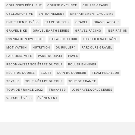
COULISSES PÉDALEUR
COURSE CYCLISTE
COURSE GRAVEL
CYCLOSPORTIVE
ENTRAINEMENT
ENTRAÎNEMENT CYCLISME
ENTRETIEN DU VÉLO
ETAPE DU TOUR
GRAVEL
GRAVEL AFFAIR
GRAVEL BIKE
GRAVEL EARTH SERIES
GRAVEL RACING
INSPIRATION
INSPIRATION CYCLISTE
L'ÉTAPE DU TOUR
LUBRIFIER SA CHAÎNE
MOTIVATION
NUTRITION
OÙ ROULER ?
PARCOURS GRAVEL
PARCOURS VÉLO
PARIS ROUBAIX
PAVÉS
RECONNAISSANCE ÉTAPE DU TOUR
ROULER EN HIVER
RÉCIT DE COURSE
SCOTT
SOIN DU COUREUR
TEAM PÉDALEUR
TEXTILE
TOUR & ÉTAPE DU TOUR
TOUR DE FRANCE
TOUR DE FRANCE 2022
TRAKA360
UCIGRAVELWORLDSERIES
VOYAGE À VÉLO
ÉVÈNEMENT