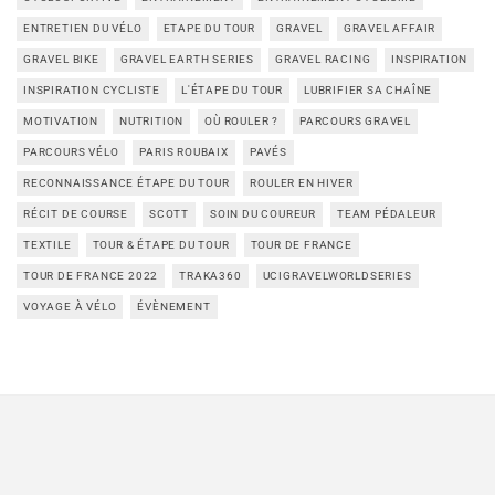
ENTRETIEN DU VÉLO
ETAPE DU TOUR
GRAVEL
GRAVEL AFFAIR
GRAVEL BIKE
GRAVEL EARTH SERIES
GRAVEL RACING
INSPIRATION
INSPIRATION CYCLISTE
L'ÉTAPE DU TOUR
LUBRIFIER SA CHAÎNE
MOTIVATION
NUTRITION
OÙ ROULER ?
PARCOURS GRAVEL
PARCOURS VÉLO
PARIS ROUBAIX
PAVÉS
RECONNAISSANCE ÉTAPE DU TOUR
ROULER EN HIVER
RÉCIT DE COURSE
SCOTT
SOIN DU COUREUR
TEAM PÉDALEUR
TEXTILE
TOUR & ÉTAPE DU TOUR
TOUR DE FRANCE
TOUR DE FRANCE 2022
TRAKA360
UCIGRAVELWORLDSERIES
VOYAGE À VÉLO
ÉVÈNEMENT