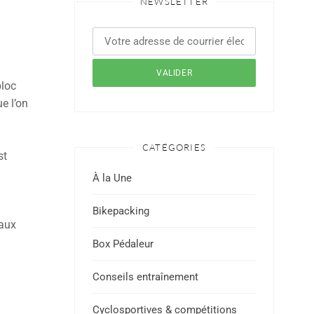
NEWSLETTER
bloc
e l’on
CATÉGORIES
st
À la Une
Bikepacking
eaux
Box Pédaleur
Conseils entraînement
Cyclosportives & compétitions