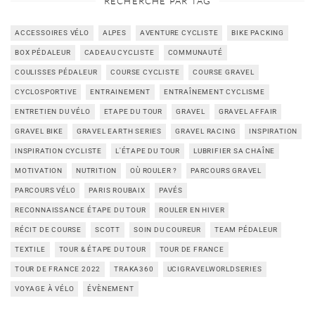
RECHERCHE PAR TAG
ACCESSOIRES VÉLO
ALPES
AVENTURE CYCLISTE
BIKE PACKING
BOX PÉDALEUR
CADEAU CYCLISTE
COMMUNAUTÉ
COULISSES PÉDALEUR
COURSE CYCLISTE
COURSE GRAVEL
CYCLOSPORTIVE
ENTRAINEMENT
ENTRAÎNEMENT CYCLISME
ENTRETIEN DU VÉLO
ETAPE DU TOUR
GRAVEL
GRAVEL AFFAIR
GRAVEL BIKE
GRAVEL EARTH SERIES
GRAVEL RACING
INSPIRATION
INSPIRATION CYCLISTE
L'ÉTAPE DU TOUR
LUBRIFIER SA CHAÎNE
MOTIVATION
NUTRITION
OÙ ROULER ?
PARCOURS GRAVEL
PARCOURS VÉLO
PARIS ROUBAIX
PAVÉS
RECONNAISSANCE ÉTAPE DU TOUR
ROULER EN HIVER
RÉCIT DE COURSE
SCOTT
SOIN DU COUREUR
TEAM PÉDALEUR
TEXTILE
TOUR & ÉTAPE DU TOUR
TOUR DE FRANCE
TOUR DE FRANCE 2022
TRAKA360
UCIGRAVELWORLDSERIES
VOYAGE À VÉLO
ÉVÈNEMENT