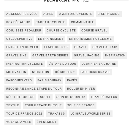
RECHERCHE PAR TAG
ACCESSOIRES VÉLO
ALPES
AVENTURE CYCLISTE
BIKE PACKING
BOX PÉDALEUR
CADEAU CYCLISTE
COMMUNAUTÉ
COULISSES PÉDALEUR
COURSE CYCLISTE
COURSE GRAVEL
CYCLOSPORTIVE
ENTRAINEMENT
ENTRAÎNEMENT CYCLISME
ENTRETIEN DU VÉLO
ETAPE DU TOUR
GRAVEL
GRAVEL AFFAIR
GRAVEL BIKE
GRAVEL EARTH SERIES
GRAVEL RACING
INSPIRATION
INSPIRATION CYCLISTE
L'ÉTAPE DU TOUR
LUBRIFIER SA CHAÎNE
MOTIVATION
NUTRITION
OÙ ROULER ?
PARCOURS GRAVEL
PARCOURS VÉLO
PARIS ROUBAIX
PAVÉS
RECONNAISSANCE ÉTAPE DU TOUR
ROULER EN HIVER
RÉCIT DE COURSE
SCOTT
SOIN DU COUREUR
TEAM PÉDALEUR
TEXTILE
TOUR & ÉTAPE DU TOUR
TOUR DE FRANCE
TOUR DE FRANCE 2022
TRAKA360
UCIGRAVELWORLDSERIES
VOYAGE À VÉLO
ÉVÈNEMENT