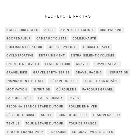
RECHERCHE PAR TAG
ACCESSOIRES VÉLO
ALPES
AVENTURE CYCLISTE
BIKE PACKING
BOX PÉDALEUR
CADEAU CYCLISTE
COMMUNAUTÉ
COULISSES PÉDALEUR
COURSE CYCLISTE
COURSE GRAVEL
CYCLOSPORTIVE
ENTRAINEMENT
ENTRAÎNEMENT CYCLISME
ENTRETIEN DU VÉLO
ETAPE DU TOUR
GRAVEL
GRAVEL AFFAIR
GRAVEL BIKE
GRAVEL EARTH SERIES
GRAVEL RACING
INSPIRATION
INSPIRATION CYCLISTE
L'ÉTAPE DU TOUR
LUBRIFIER SA CHAÎNE
MOTIVATION
NUTRITION
OÙ ROULER ?
PARCOURS GRAVEL
PARCOURS VÉLO
PARIS ROUBAIX
PAVÉS
RECONNAISSANCE ÉTAPE DU TOUR
ROULER EN HIVER
RÉCIT DE COURSE
SCOTT
SOIN DU COUREUR
TEAM PÉDALEUR
TEXTILE
TOUR & ÉTAPE DU TOUR
TOUR DE FRANCE
TOUR DE FRANCE 2022
TRAKA360
UCIGRAVELWORLDSERIES