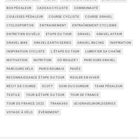
BOX PÉDALEUR
CADEAU CYCLISTE
COMMUNAUTÉ
COULISSES PÉDALEUR
COURSE CYCLISTE
COURSE GRAVEL
CYCLOSPORTIVE
ENTRAINEMENT
ENTRAÎNEMENT CYCLISME
ENTRETIEN DU VÉLO
ETAPE DU TOUR
GRAVEL
GRAVEL AFFAIR
GRAVEL BIKE
GRAVEL EARTH SERIES
GRAVEL RACING
INSPIRATION
INSPIRATION CYCLISTE
L'ÉTAPE DU TOUR
LUBRIFIER SA CHAÎNE
MOTIVATION
NUTRITION
OÙ ROULER ?
PARCOURS GRAVEL
PARCOURS VÉLO
PARIS ROUBAIX
PAVÉS
RECONNAISSANCE ÉTAPE DU TOUR
ROULER EN HIVER
RÉCIT DE COURSE
SCOTT
SOIN DU COUREUR
TEAM PÉDALEUR
TEXTILE
TOUR & ÉTAPE DU TOUR
TOUR DE FRANCE
TOUR DE FRANCE 2022
TRAKA360
UCIGRAVELWORLDSERIES
VOYAGE À VÉLO
ÉVÈNEMENT