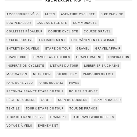
RECHERCHE PAR TAG
ACCESSOIRES VÉLO
ALPES
AVENTURE CYCLISTE
BIKE PACKING
BOX PÉDALEUR
CADEAU CYCLISTE
COMMUNAUTÉ
COULISSES PÉDALEUR
COURSE CYCLISTE
COURSE GRAVEL
CYCLOSPORTIVE
ENTRAINEMENT
ENTRAÎNEMENT CYCLISME
ENTRETIEN DU VÉLO
ETAPE DU TOUR
GRAVEL
GRAVEL AFFAIR
GRAVEL BIKE
GRAVEL EARTH SERIES
GRAVEL RACING
INSPIRATION
INSPIRATION CYCLISTE
L'ÉTAPE DU TOUR
LUBRIFIER SA CHAÎNE
MOTIVATION
NUTRITION
OÙ ROULER ?
PARCOURS GRAVEL
PARCOURS VÉLO
PARIS ROUBAIX
PAVÉS
RECONNAISSANCE ÉTAPE DU TOUR
ROULER EN HIVER
RÉCIT DE COURSE
SCOTT
SOIN DU COUREUR
TEAM PÉDALEUR
TEXTILE
TOUR & ÉTAPE DU TOUR
TOUR DE FRANCE
TOUR DE FRANCE 2022
TRAKA360
UCIGRAVELWORLDSERIES
VOYAGE À VÉLO
ÉVÈNEMENT