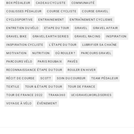
BOX PÉDALEUR
CADEAU CYCLISTE
COMMUNAUTÉ
COULISSES PÉDALEUR
COURSE CYCLISTE
COURSE GRAVEL
CYCLOSPORTIVE
ENTRAINEMENT
ENTRAÎNEMENT CYCLISME
ENTRETIEN DU VÉLO
ETAPE DU TOUR
GRAVEL
GRAVEL AFFAIR
GRAVEL BIKE
GRAVEL EARTH SERIES
GRAVEL RACING
INSPIRATION
INSPIRATION CYCLISTE
L'ÉTAPE DU TOUR
LUBRIFIER SA CHAÎNE
MOTIVATION
NUTRITION
OÙ ROULER ?
PARCOURS GRAVEL
PARCOURS VÉLO
PARIS ROUBAIX
PAVÉS
RECONNAISSANCE ÉTAPE DU TOUR
ROULER EN HIVER
RÉCIT DE COURSE
SCOTT
SOIN DU COUREUR
TEAM PÉDALEUR
TEXTILE
TOUR & ÉTAPE DU TOUR
TOUR DE FRANCE
TOUR DE FRANCE 2022
TRAKA360
UCIGRAVELWORLDSERIES
VOYAGE À VÉLO
ÉVÈNEMENT