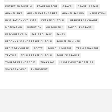
ENTRETIEN DU VÉLO
ETAPE DU TOUR
GRAVEL
GRAVEL AFFAIR
GRAVEL BIKE
GRAVEL EARTH SERIES
GRAVEL RACING
INSPIRATION
INSPIRATION CYCLISTE
L'ÉTAPE DU TOUR
LUBRIFIER SA CHAÎNE
MOTIVATION
NUTRITION
OÙ ROULER ?
PARCOURS GRAVEL
PARCOURS VÉLO
PARIS ROUBAIX
PAVÉS
RECONNAISSANCE ÉTAPE DU TOUR
ROULER EN HIVER
RÉCIT DE COURSE
SCOTT
SOIN DU COUREUR
TEAM PÉDALEUR
TEXTILE
TOUR & ÉTAPE DU TOUR
TOUR DE FRANCE
TOUR DE FRANCE 2022
TRAKA360
UCIGRAVELWORLDSERIES
VOYAGE À VÉLO
ÉVÈNEMENT