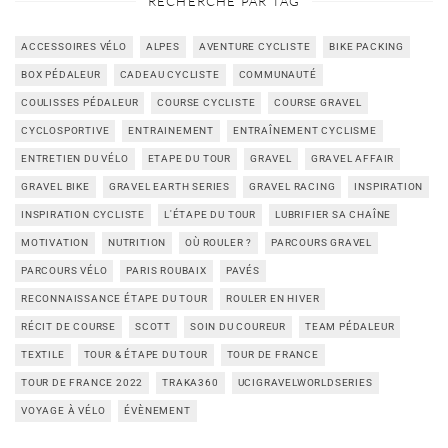
RECHERCHE PAR TAG
ACCESSOIRES VÉLO
ALPES
AVENTURE CYCLISTE
BIKE PACKING
BOX PÉDALEUR
CADEAU CYCLISTE
COMMUNAUTÉ
COULISSES PÉDALEUR
COURSE CYCLISTE
COURSE GRAVEL
CYCLOSPORTIVE
ENTRAINEMENT
ENTRAÎNEMENT CYCLISME
ENTRETIEN DU VÉLO
ETAPE DU TOUR
GRAVEL
GRAVEL AFFAIR
GRAVEL BIKE
GRAVEL EARTH SERIES
GRAVEL RACING
INSPIRATION
INSPIRATION CYCLISTE
L'ÉTAPE DU TOUR
LUBRIFIER SA CHAÎNE
MOTIVATION
NUTRITION
OÙ ROULER ?
PARCOURS GRAVEL
PARCOURS VÉLO
PARIS ROUBAIX
PAVÉS
RECONNAISSANCE ÉTAPE DU TOUR
ROULER EN HIVER
RÉCIT DE COURSE
SCOTT
SOIN DU COUREUR
TEAM PÉDALEUR
TEXTILE
TOUR & ÉTAPE DU TOUR
TOUR DE FRANCE
TOUR DE FRANCE 2022
TRAKA360
UCIGRAVELWORLDSERIES
VOYAGE À VÉLO
ÉVÈNEMENT