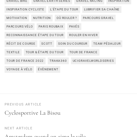
GRAVEL BIKE
GRAVEL EARTH SERIES
GRAVEL RACING
INSPIRATION
INSPIRATION CYCLISTE
L'ÉTAPE DU TOUR
LUBRIFIER SA CHAÎNE
MOTIVATION
NUTRITION
OÙ ROULER ?
PARCOURS GRAVEL
PARCOURS VÉLO
PARIS ROUBAIX
PAVÉS
RECONNAISSANCE ÉTAPE DU TOUR
ROULER EN HIVER
RÉCIT DE COURSE
SCOTT
SOIN DU COUREUR
TEAM PÉDALEUR
TEXTILE
TOUR & ÉTAPE DU TOUR
TOUR DE FRANCE
TOUR DE FRANCE 2022
TRAKA360
UCIGRAVELWORLDSERIES
VOYAGE À VÉLO
ÉVÈNEMENT
PREVIOUS ARTICLE
Cyclosportive La Bisou
NEXT ARTICLE
Amsterdam quand on aime le vélo