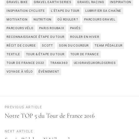
GRAVEL BIKE
GRAVEL EARTH SERIES
GRAVEL RACING
INSPIRATION
INSPIRATION CYCLISTE
L'ÉTAPE DU TOUR
LUBRIFIER SA CHAÎNE
MOTIVATION
NUTRITION
OÙ ROULER ?
PARCOURS GRAVEL
PARCOURS VÉLO
PARIS ROUBAIX
PAVÉS
RECONNAISSANCE ÉTAPE DU TOUR
ROULER EN HIVER
RÉCIT DE COURSE
SCOTT
SOIN DU COUREUR
TEAM PÉDALEUR
TEXTILE
TOUR & ÉTAPE DU TOUR
TOUR DE FRANCE
TOUR DE FRANCE 2022
TRAKA360
UCIGRAVELWORLDSERIES
VOYAGE À VÉLO
ÉVÈNEMENT
PREVIOUS ARTICLE
Notre TOP 5 du Tour de France 2016
NEXT ARTICLE