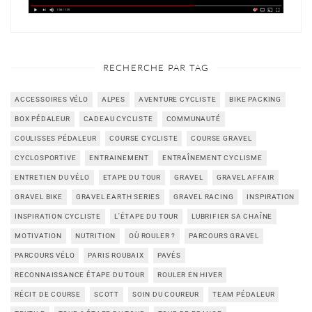
RECHERCHE PAR TAG
ACCESSOIRES VÉLO
ALPES
AVENTURE CYCLISTE
BIKE PACKING
BOX PÉDALEUR
CADEAU CYCLISTE
COMMUNAUTÉ
COULISSES PÉDALEUR
COURSE CYCLISTE
COURSE GRAVEL
CYCLOSPORTIVE
ENTRAINEMENT
ENTRAÎNEMENT CYCLISME
ENTRETIEN DU VÉLO
ETAPE DU TOUR
GRAVEL
GRAVEL AFFAIR
GRAVEL BIKE
GRAVEL EARTH SERIES
GRAVEL RACING
INSPIRATION
INSPIRATION CYCLISTE
L'ÉTAPE DU TOUR
LUBRIFIER SA CHAÎNE
MOTIVATION
NUTRITION
OÙ ROULER ?
PARCOURS GRAVEL
PARCOURS VÉLO
PARIS ROUBAIX
PAVÉS
RECONNAISSANCE ÉTAPE DU TOUR
ROULER EN HIVER
RÉCIT DE COURSE
SCOTT
SOIN DU COUREUR
TEAM PÉDALEUR