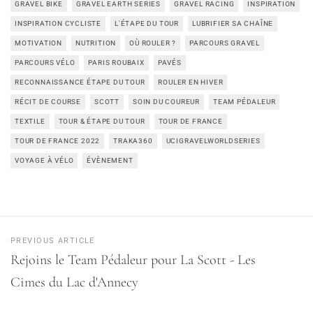
GRAVEL BIKE
GRAVEL EARTH SERIES
GRAVEL RACING
INSPIRATION
INSPIRATION CYCLISTE
L'ÉTAPE DU TOUR
LUBRIFIER SA CHAÎNE
MOTIVATION
NUTRITION
OÙ ROULER ?
PARCOURS GRAVEL
PARCOURS VÉLO
PARIS ROUBAIX
PAVÉS
RECONNAISSANCE ÉTAPE DU TOUR
ROULER EN HIVER
RÉCIT DE COURSE
SCOTT
SOIN DU COUREUR
TEAM PÉDALEUR
TEXTILE
TOUR & ÉTAPE DU TOUR
TOUR DE FRANCE
TOUR DE FRANCE 2022
TRAKA360
UCIGRAVELWORLDSERIES
VOYAGE À VÉLO
ÉVÈNEMENT
PREVIOUS ARTICLE
Rejoins le Team Pédaleur pour La Scott - Les
Cimes du Lac d'Annecy