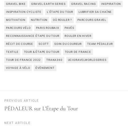
GRAVEL BIKE
GRAVEL EARTH SERIES
GRAVEL RACING
INSPIRATION
INSPIRATION CYCLISTE
L'ÉTAPE DU TOUR
LUBRIFIER SA CHAÎNE
MOTIVATION
NUTRITION
OÙ ROULER ?
PARCOURS GRAVEL
PARCOURS VÉLO
PARIS ROUBAIX
PAVÉS
RECONNAISSANCE ÉTAPE DU TOUR
ROULER EN HIVER
RÉCIT DE COURSE
SCOTT
SOIN DU COUREUR
TEAM PÉDALEUR
TEXTILE
TOUR & ÉTAPE DU TOUR
TOUR DE FRANCE
TOUR DE FRANCE 2022
TRAKA360
UCIGRAVELWORLDSERIES
VOYAGE À VÉLO
ÉVÈNEMENT
PREVIOUS ARTICLE
PÉDALEUR sur L'Étape du Tour
NEXT ARTICLE