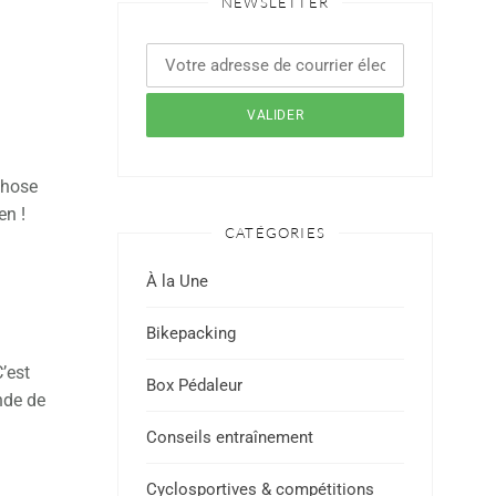
NEWSLETTER
chose
en !
CATÉGORIES
À la Une
Bikepacking
C’est
Box Pédaleur
nde de
Conseils entraînement
Cyclosportives & compétitions