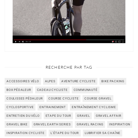
RECHERCHE PAR TAG
ACCESSOIRES VÉLO
ALPES
AVENTURE CYCLISTE
BIKE PACKING
BOX PÉDALEUR
CADEAU CYCLISTE
COMMUNAUTÉ
COULISSES PÉDALEUR
COURSE CYCLISTE
COURSE GRAVEL
CYCLOSPORTIVE
ENTRAINEMENT
ENTRAÎNEMENT CYCLISME
ENTRETIEN DU VÉLO
ETAPE DU TOUR
GRAVEL
GRAVEL AFFAIR
GRAVEL BIKE
GRAVEL EARTH SERIES
GRAVEL RACING
INSPIRATION
INSPIRATION CYCLISTE
L'ÉTAPE DU TOUR
LUBRIFIER SA CHAÎNE