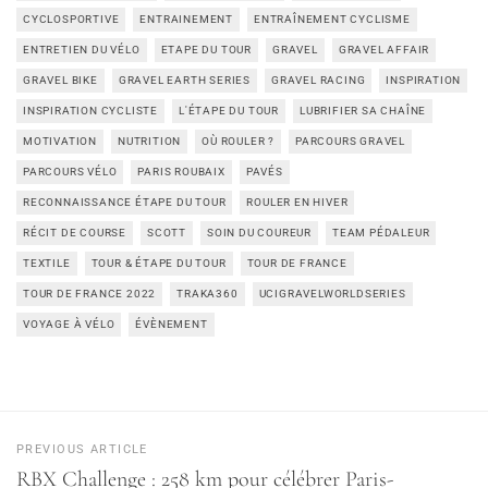
CYCLOSPORTIVE
ENTRAINEMENT
ENTRAÎNEMENT CYCLISME
ENTRETIEN DU VÉLO
ETAPE DU TOUR
GRAVEL
GRAVEL AFFAIR
GRAVEL BIKE
GRAVEL EARTH SERIES
GRAVEL RACING
INSPIRATION
INSPIRATION CYCLISTE
L'ÉTAPE DU TOUR
LUBRIFIER SA CHAÎNE
MOTIVATION
NUTRITION
OÙ ROULER ?
PARCOURS GRAVEL
PARCOURS VÉLO
PARIS ROUBAIX
PAVÉS
RECONNAISSANCE ÉTAPE DU TOUR
ROULER EN HIVER
RÉCIT DE COURSE
SCOTT
SOIN DU COUREUR
TEAM PÉDALEUR
TEXTILE
TOUR & ÉTAPE DU TOUR
TOUR DE FRANCE
TOUR DE FRANCE 2022
TRAKA360
UCIGRAVELWORLDSERIES
VOYAGE À VÉLO
ÉVÈNEMENT
PREVIOUS ARTICLE
RBX Challenge : 258 km pour célébrer Paris-