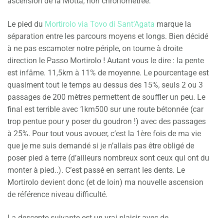
ascension de la Motta, non chronométrée.
Le pied du
Mortirolo via Tovo di Sant’Agata
marque la
séparation entre les parcours moyens et longs. Bien décidé
à ne pas escamoter notre périple, on tourne à droite
direction le Passo Mortirolo ! Autant vous le dire : la pente
est infâme. 11,5km à 11% de moyenne. Le pourcentage est
quasiment tout le temps au dessus des 15%, seuls 2 ou 3
passages de 200 mètres permettent de souffler un peu. Le
final est terrible avec 1km500 sur une route bétonnée (car
trop pentue pour y poser du goudron !) avec des passages
à 25%. Pour tout vous avouer, c’est la 1ère fois de ma vie
que je me suis demandé si je n’allais pas être obligé de
poser pied à terre (d’ailleurs nombreux sont ceux qui ont du
monter à pied..). C’est passé en serrant les dents. Le
Mortirolo devient donc (et de loin) ma nouvelle ascension
de référence niveau difficulté.
La descente suivante est un vrai plaisir avec de