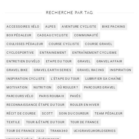
RECHERCHE PAR TAG
ACCESSOIRES VÉLO
ALPES
AVENTURE CYCLISTE
BIKE PACKING
BOX PÉDALEUR
CADEAU CYCLISTE
COMMUNAUTÉ
COULISSES PÉDALEUR
COURSE CYCLISTE
COURSE GRAVEL
CYCLOSPORTIVE
ENTRAINEMENT
ENTRAÎNEMENT CYCLISME
ENTRETIEN DU VÉLO
ETAPE DU TOUR
GRAVEL
GRAVEL AFFAIR
GRAVEL BIKE
GRAVEL EARTH SERIES
GRAVEL RACING
INSPIRATION
INSPIRATION CYCLISTE
L'ÉTAPE DU TOUR
LUBRIFIER SA CHAÎNE
MOTIVATION
NUTRITION
OÙ ROULER ?
PARCOURS GRAVEL
PARCOURS VÉLO
PARIS ROUBAIX
PAVÉS
RECONNAISSANCE ÉTAPE DU TOUR
ROULER EN HIVER
RÉCIT DE COURSE
SCOTT
SOIN DU COUREUR
TEAM PÉDALEUR
TEXTILE
TOUR & ÉTAPE DU TOUR
TOUR DE FRANCE
TOUR DE FRANCE 2022
TRAKA360
UCIGRAVELWORLDSERIES