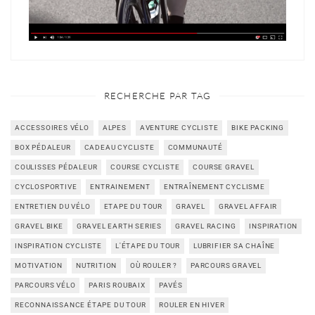
RECHERCHE PAR TAG
ACCESSOIRES VÉLO
ALPES
AVENTURE CYCLISTE
BIKE PACKING
BOX PÉDALEUR
CADEAU CYCLISTE
COMMUNAUTÉ
COULISSES PÉDALEUR
COURSE CYCLISTE
COURSE GRAVEL
CYCLOSPORTIVE
ENTRAINEMENT
ENTRAÎNEMENT CYCLISME
ENTRETIEN DU VÉLO
ETAPE DU TOUR
GRAVEL
GRAVEL AFFAIR
GRAVEL BIKE
GRAVEL EARTH SERIES
GRAVEL RACING
INSPIRATION
INSPIRATION CYCLISTE
L'ÉTAPE DU TOUR
LUBRIFIER SA CHAÎNE
MOTIVATION
NUTRITION
OÙ ROULER ?
PARCOURS GRAVEL
PARCOURS VÉLO
PARIS ROUBAIX
PAVÉS
RECONNAISSANCE ÉTAPE DU TOUR
ROULER EN HIVER