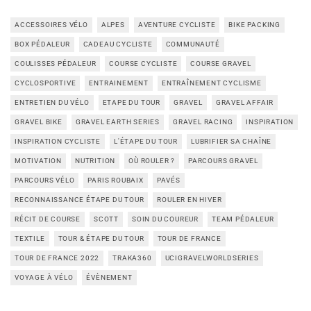
ACCESSOIRES VÉLO
ALPES
AVENTURE CYCLISTE
BIKE PACKING
BOX PÉDALEUR
CADEAU CYCLISTE
COMMUNAUTÉ
COULISSES PÉDALEUR
COURSE CYCLISTE
COURSE GRAVEL
CYCLOSPORTIVE
ENTRAINEMENT
ENTRAÎNEMENT CYCLISME
ENTRETIEN DU VÉLO
ETAPE DU TOUR
GRAVEL
GRAVEL AFFAIR
GRAVEL BIKE
GRAVEL EARTH SERIES
GRAVEL RACING
INSPIRATION
INSPIRATION CYCLISTE
L'ÉTAPE DU TOUR
LUBRIFIER SA CHAÎNE
MOTIVATION
NUTRITION
OÙ ROULER ?
PARCOURS GRAVEL
PARCOURS VÉLO
PARIS ROUBAIX
PAVÉS
RECONNAISSANCE ÉTAPE DU TOUR
ROULER EN HIVER
RÉCIT DE COURSE
SCOTT
SOIN DU COUREUR
TEAM PÉDALEUR
TEXTILE
TOUR & ÉTAPE DU TOUR
TOUR DE FRANCE
TOUR DE FRANCE 2022
TRAKA360
UCIGRAVELWORLDSERIES
VOYAGE À VÉLO
ÉVÈNEMENT