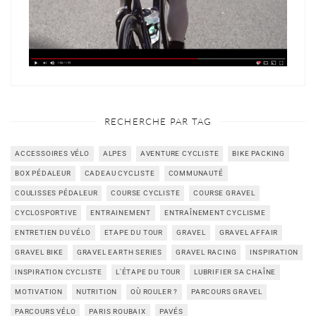
RECHERCHE PAR TAG
ACCESSOIRES VÉLO
ALPES
AVENTURE CYCLISTE
BIKE PACKING
BOX PÉDALEUR
CADEAU CYCLISTE
COMMUNAUTÉ
COULISSES PÉDALEUR
COURSE CYCLISTE
COURSE GRAVEL
CYCLOSPORTIVE
ENTRAINEMENT
ENTRAÎNEMENT CYCLISME
ENTRETIEN DU VÉLO
ETAPE DU TOUR
GRAVEL
GRAVEL AFFAIR
GRAVEL BIKE
GRAVEL EARTH SERIES
GRAVEL RACING
INSPIRATION
INSPIRATION CYCLISTE
L'ÉTAPE DU TOUR
LUBRIFIER SA CHAÎNE
MOTIVATION
NUTRITION
OÙ ROULER ?
PARCOURS GRAVEL
PARCOURS VÉLO
PARIS ROUBAIX
PAVÉS